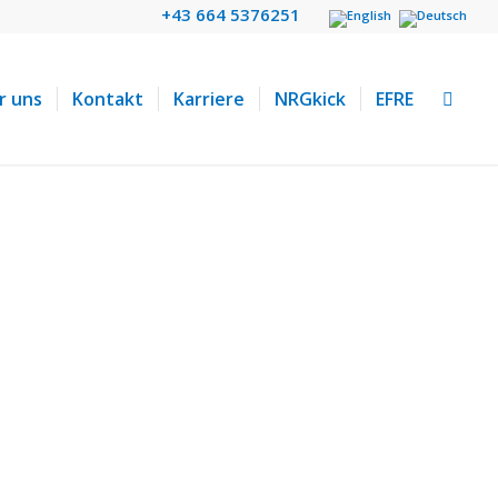
+43 664 5376251
r uns
Kontakt
Karriere
NRGkick
EFRE